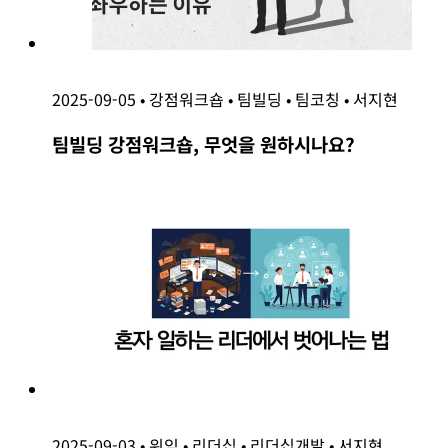
2025-09-05
•
강점워크숍
•
팀빌딩
•
팀코칭
•
서지현
팀빌딩 강점워크숍, 무엇을 원하시나요?
2025-09-03
•
위임
•
리더십
•
리더십개발
•
서지현