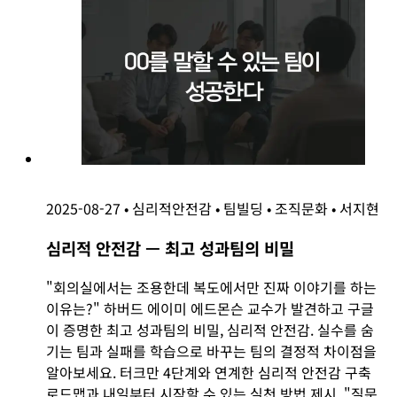
2025-08-27
•
심리적안전감
•
팀빌딩
•
조직문화
•
서지현
심리적 안전감 — 최고 성과팀의 비밀
"회의실에서는 조용한데 복도에서만 진짜 이야기를 하는
이유는?" 하버드 에이미 에드몬슨 교수가 발견하고 구글
이 증명한 최고 성과팀의 비밀, 심리적 안전감. 실수를 숨
기는 팀과 실패를 학습으로 바꾸는 팀의 결정적 차이점을
알아보세요. 터크만 4단계와 연계한 심리적 안전감 구축
로드맵과 내일부터 시작할 수 있는 실천 방법 제시. "질문